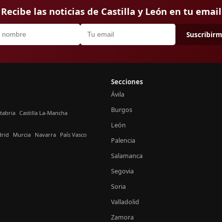
Recibe las noticias de Castilla y León en tu email
Suscribir
Secciones
Ávila
Burgos
tabria
Castilla La-Mancha
León
rid
Murcia
Navarra
País Vasco
Palencia
Salamanca
Segovia
Soria
Valladolid
Zamora