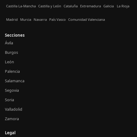
Castilla La-Mancha
Castilla y León
Cataluña
Extremadura
Galicia
La Rioja
Madrid
Murcia
Navarra
País Vasco
Comunidad Valenciana
Secciones
Ávila
Burgos
León
Palencia
Salamanca
Segovia
Soria
Valladolid
Zamora
Legal