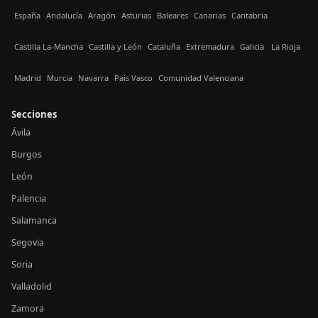
España
Andalucía
Aragón
Asturias
Baleares
Canarias
Cantabria
Castilla La-Mancha
Castilla y León
Cataluña
Extremadura
Galicia
La Rioja
Madrid
Murcia
Navarra
País Vasco
Comunidad Valenciana
Secciones
Ávila
Burgos
León
Palencia
Salamanca
Segovia
Soria
Valladolid
Zamora