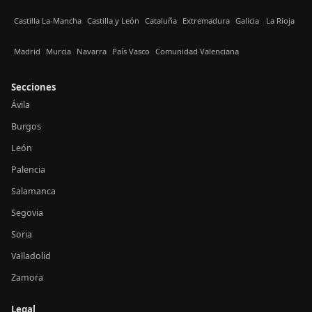
Castilla La-Mancha
Castilla y León
Cataluña
Extremadura
Galicia
La Rioja
Madrid
Murcia
Navarra
País Vasco
Comunidad Valenciana
Secciones
Ávila
Burgos
León
Palencia
Salamanca
Segovia
Soria
Valladolid
Zamora
Legal