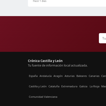
Hace 1 días
Crónica Castilla y León
Tu fuente de información local actualizada.
España
Andalucía
Aragón
Asturias
Baleares
Canarias
Can
Castilla y León
Cataluña
Extremadura
Galicia
La Rioja
Mad
Comunidad Valenciana