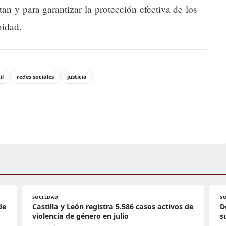
an y para garantizar la protección efectiva de los
nidad.
il
redes sociales
justicia
SOCIEDAD
S
de
Castilla y León registra 5.586 casos activos de
D
violencia de género en julio
s