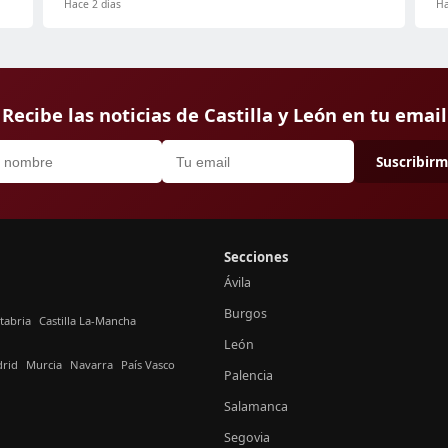
Hace 2 días
Ha
Recibe las noticias de Castilla y León en tu email
Suscribir
Secciones
Ávila
Burgos
tabria
Castilla La-Mancha
León
rid
Murcia
Navarra
País Vasco
Palencia
Salamanca
Segovia