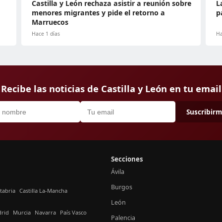
Castilla y León rechaza asistir a reunión sobre
L
menores migrantes y pide el retorno a
p
Marruecos
Hace 1 días
Ha
Recibe las noticias de Castilla y León en tu email
Suscribir
Secciones
Ávila
Burgos
tabria
Castilla La-Mancha
León
rid
Murcia
Navarra
País Vasco
Palencia