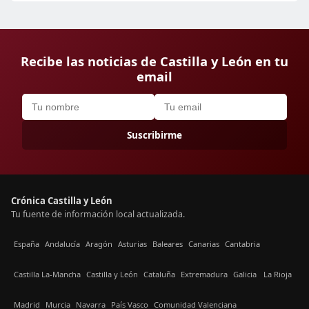
Recibe las noticias de Castilla y León en tu
email
Suscribirme
Crónica Castilla y León
Tu fuente de información local actualizada.
España
Andalucía
Aragón
Asturias
Baleares
Canarias
Cantabria
Castilla La-Mancha
Castilla y León
Cataluña
Extremadura
Galicia
La Rioja
Madrid
Murcia
Navarra
País Vasco
Comunidad Valenciana