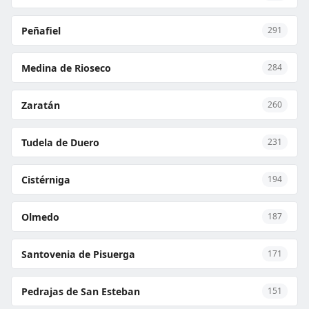
Peñafiel
291
Medina de Rioseco
284
Zaratán
260
Tudela de Duero
231
Cistérniga
194
Olmedo
187
Santovenia de Pisuerga
171
Pedrajas de San Esteban
151