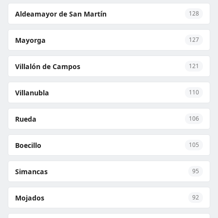
Aldeamayor de San Martín
128
Mayorga
127
Villalón de Campos
121
Villanubla
110
Rueda
106
Boecillo
105
Simancas
95
Mojados
92