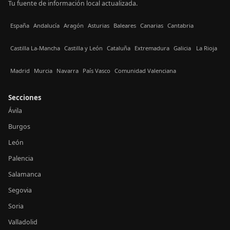
Tu fuente de información local actualizada.
España
Andalucía
Aragón
Asturias
Baleares
Canarias
Cantabria
Castilla La-Mancha
Castilla y León
Cataluña
Extremadura
Galicia
La Rioja
Madrid
Murcia
Navarra
País Vasco
Comunidad Valenciana
Secciones
Ávila
Burgos
León
Palencia
Salamanca
Segovia
Soria
Valladolid