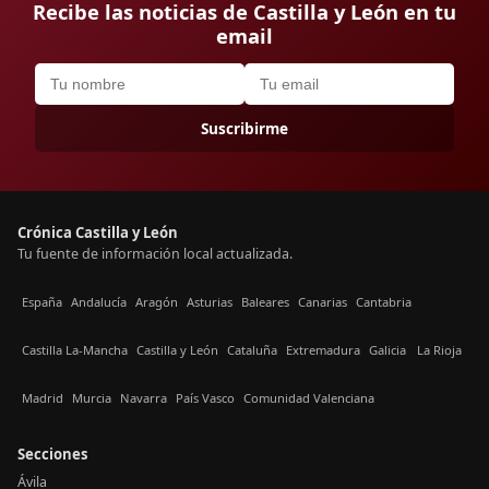
Recibe las noticias de Castilla y León en tu
email
Suscribirme
Crónica Castilla y León
Tu fuente de información local actualizada.
España
Andalucía
Aragón
Asturias
Baleares
Canarias
Cantabria
Castilla La-Mancha
Castilla y León
Cataluña
Extremadura
Galicia
La Rioja
Madrid
Murcia
Navarra
País Vasco
Comunidad Valenciana
Secciones
Ávila