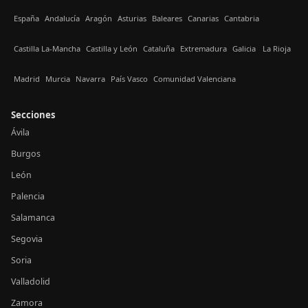
España
Andalucía
Aragón
Asturias
Baleares
Canarias
Cantabria
Castilla La-Mancha
Castilla y León
Cataluña
Extremadura
Galicia
La Rioja
Madrid
Murcia
Navarra
País Vasco
Comunidad Valenciana
Secciones
Ávila
Burgos
León
Palencia
Salamanca
Segovia
Soria
Valladolid
Zamora