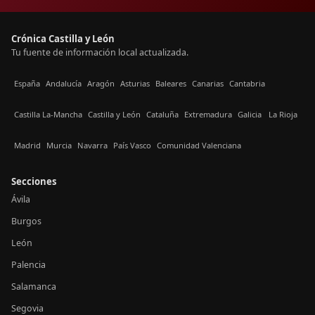
Crónica Castilla y León
Tu fuente de información local actualizada.
España
Andalucía
Aragón
Asturias
Baleares
Canarias
Cantabria
Castilla La-Mancha
Castilla y León
Cataluña
Extremadura
Galicia
La Rioja
Madrid
Murcia
Navarra
País Vasco
Comunidad Valenciana
Secciones
Ávila
Burgos
León
Palencia
Salamanca
Segovia