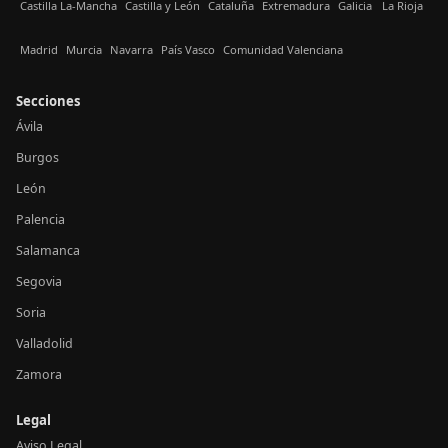
Castilla La-Mancha
Castilla y León
Cataluña
Extremadura
Galicia
La Rioja
Madrid
Murcia
Navarra
País Vasco
Comunidad Valenciana
Secciones
Ávila
Burgos
León
Palencia
Salamanca
Segovia
Soria
Valladolid
Zamora
Legal
Aviso Legal