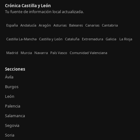
Crónica Castilla y León
Tu fuente de información local actualizada.
España
Andalucía
Aragón
Asturias
Baleares
Canarias
Cantabria
Castilla La-Mancha
Castilla y León
Cataluña
Extremadura
Galicia
La Rioja
Madrid
Murcia
Navarra
País Vasco
Comunidad Valenciana
Secciones
Ávila
Burgos
León
Palencia
Salamanca
Segovia
Soria