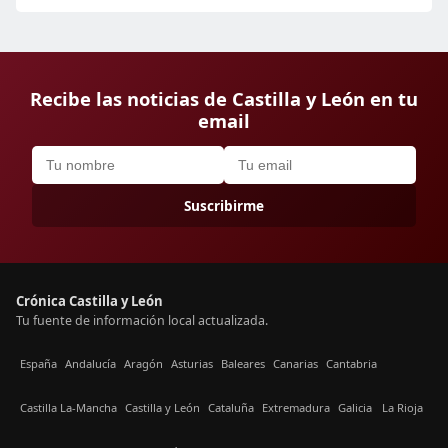
Recibe las noticias de Castilla y León en tu
email
Suscribirme
Crónica Castilla y León
Tu fuente de información local actualizada.
España
Andalucía
Aragón
Asturias
Baleares
Canarias
Cantabria
Castilla La-Mancha
Castilla y León
Cataluña
Extremadura
Galicia
La Rioja