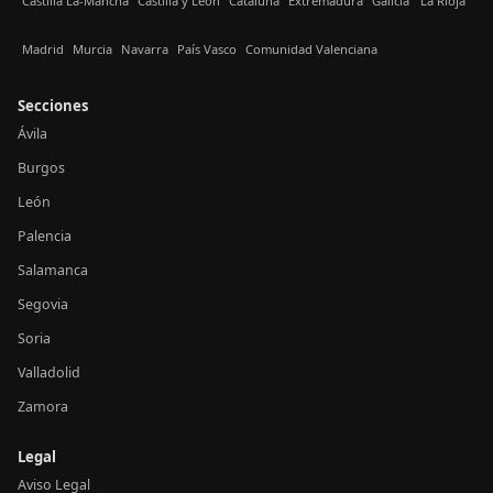
Castilla La-Mancha
Castilla y León
Cataluña
Extremadura
Galicia
La Rioja
Madrid
Murcia
Navarra
País Vasco
Comunidad Valenciana
Secciones
Ávila
Burgos
León
Palencia
Salamanca
Segovia
Soria
Valladolid
Zamora
Legal
Aviso Legal