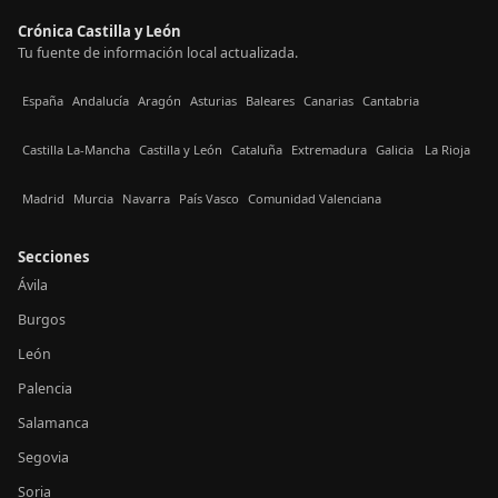
Crónica Castilla y León
Tu fuente de información local actualizada.
España
Andalucía
Aragón
Asturias
Baleares
Canarias
Cantabria
Castilla La-Mancha
Castilla y León
Cataluña
Extremadura
Galicia
La Rioja
Madrid
Murcia
Navarra
País Vasco
Comunidad Valenciana
Secciones
Ávila
Burgos
León
Palencia
Salamanca
Segovia
Soria