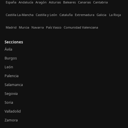
España
Andalucía
Aragón
Asturias
Baleares
Canarias
Cantabria
Castilla La-Mancha
Castilla y León
Cataluña
Extremadura
Galicia
La Rioja
Madrid
Murcia
Navarra
País Vasco
Comunidad Valenciana
Secciones
Ávila
Burgos
León
Palencia
Salamanca
Segovia
Soria
Valladolid
Zamora