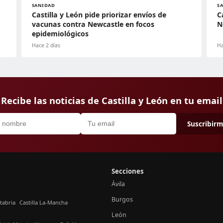
SANIDAD
S
Castilla y León pide priorizar envíos de
C
vacunas contra Newcastle en focos
N
epidemiológicos
Hace 2 días
Ha
Recibe las noticias de Castilla y León en tu email
Suscribir
Secciones
Ávila
Burgos
tabria
Castilla La-Mancha
León