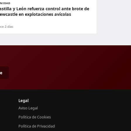
ANIDAD
astilla y León refuerza control ante brote de
ewcastle en explotaciones avícolas
ce 2 días
me
Legal
Aviso Legal
Política de Cookies
Política de Privacidad