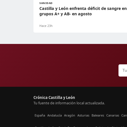
SANIDAD
Castilla y León enfrenta déficit de sangre en
grupos A+ y AB- en agosto
Hace 23h
Crónica Castilla y León
Tu fuente de información local actualizada.
España
Andalucía
Aragón
Asturias
Baleares
Canarias
Can