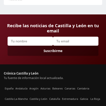
Recibe las noticias de Castilla y León en tu
email
Suscribirme
Crónica Castilla y León
Tu fuente de información local actualizada.
España
Andalucía
Aragón
Asturias
Baleares
Canarias
Cantabria
Castilla La-Mancha
Castilla y León
Cataluña
Extremadura
Galicia
La Rioja