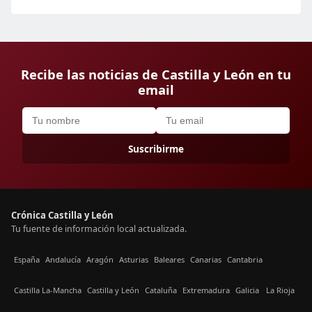
Recibe las noticias de Castilla y León en tu
email
Suscribirme
Crónica Castilla y León
Tu fuente de información local actualizada.
España
Andalucía
Aragón
Asturias
Baleares
Canarias
Cantabria
Castilla La-Mancha
Castilla y León
Cataluña
Extremadura
Galicia
La Rioja