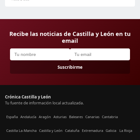
Recibe las noticias de Castilla y León en tu
email
Suscribirme
Crónica Castilla y León
Tu fuente de información local actualizada.
España
Andalucía
Aragón
Asturias
Baleares
Canarias
Cantabria
Castilla La-Mancha
Castilla y León
Cataluña
Extremadura
Galicia
La Rioja