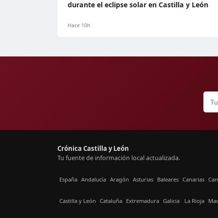
durante el eclipse solar en Castilla y León
Hace 10h
Crónica Castilla y León
Tu fuente de información local actualizada.
España
Andalucía
Aragón
Asturias
Baleares
Canarias
Can
Castilla y León
Cataluña
Extremadura
Galicia
La Rioja
Mad