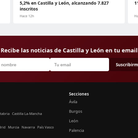
5,2% en Castilla y León, alcanzando 7.827
1
inscritos
Hace 12h
Ha
Recibe las noticias de Castilla y León en tu email
Suscribir
Secciones
Ávila
Burgos
tabria
Castilla La-Mancha
León
rid
Murcia
Navarra
País Vasco
Palencia