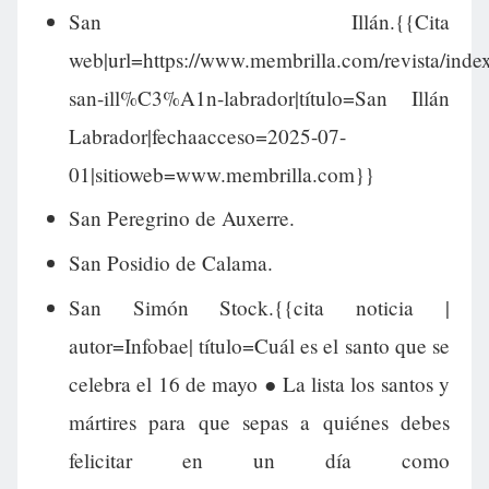
San Illán.{{Cita
web|url=https://www.membrilla.com/revista/inde
san-ill%C3%A1n-labrador|título=San Illán
Labrador|fechaacceso=2025-07-
01|sitioweb=www.membrilla.com}}
San Peregrino de Auxerre.
San Posidio de Calama.
San Simón Stock.{{cita noticia |
autor=Infobae| título=Cuál es el santo que se
celebra el 16 de mayo ● La lista los santos y
mártires para que sepas a quiénes debes
felicitar en un día como