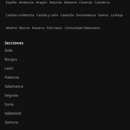
España
Andalucía
Aragón
Asturias
Baleares
Canarias
Cantabria
Castilla La-Mancha
Castilla y León
Cataluña
Extremadura
Galicia
La Rioja
Madrid
Murcia
Navarra
País Vasco
Comunidad Valenciana
Secciones
Ávila
Burgos
León
Palencia
Salamanca
Segovia
Soria
Valladolid
Zamora