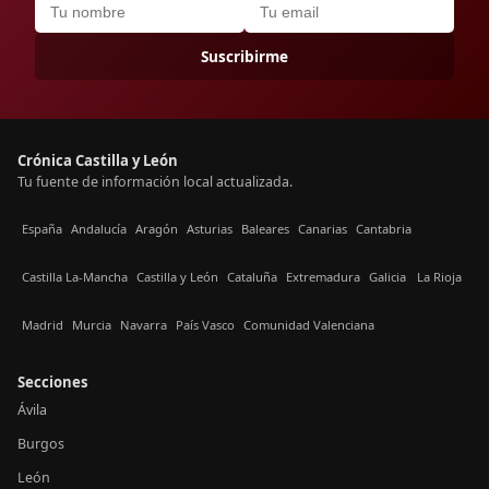
Suscribirme
Crónica Castilla y León
Tu fuente de información local actualizada.
España
Andalucía
Aragón
Asturias
Baleares
Canarias
Cantabria
Castilla La-Mancha
Castilla y León
Cataluña
Extremadura
Galicia
La Rioja
Madrid
Murcia
Navarra
País Vasco
Comunidad Valenciana
Secciones
Ávila
Burgos
León