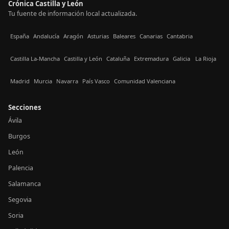
Crónica Castilla y León
Tu fuente de información local actualizada.
España
Andalucía
Aragón
Asturias
Baleares
Canarias
Cantabria
Castilla La-Mancha
Castilla y León
Cataluña
Extremadura
Galicia
La Rioja
Madrid
Murcia
Navarra
País Vasco
Comunidad Valenciana
Secciones
Ávila
Burgos
León
Palencia
Salamanca
Segovia
Soria