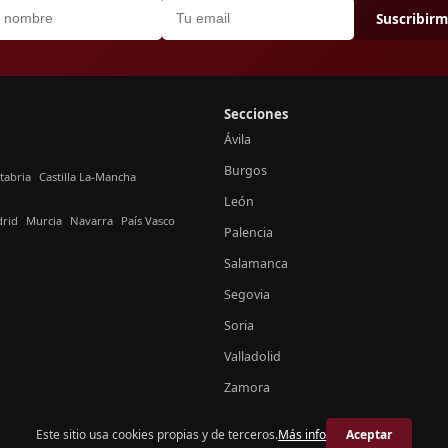
Suscribir
Secciones
Ávila
Burgos
tabria
Castilla La-Mancha
León
rid
Murcia
Navarra
País Vasco
Palencia
Salamanca
Segovia
Soria
Valladolid
Zamora
Este sitio usa cookies propias y de terceros.
Más info
Aceptar
© 2026 Crónica Castilla y León