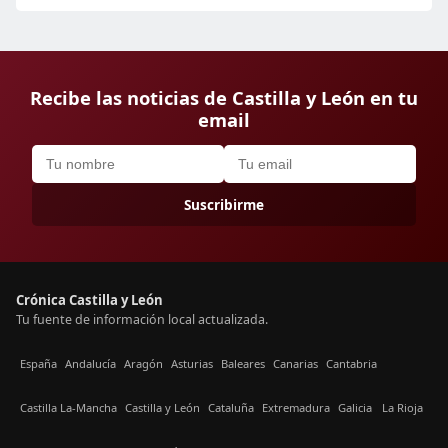
Recibe las noticias de Castilla y León en tu
email
Suscribirme
Crónica Castilla y León
Tu fuente de información local actualizada.
España
Andalucía
Aragón
Asturias
Baleares
Canarias
Cantabria
Castilla La-Mancha
Castilla y León
Cataluña
Extremadura
Galicia
La Rioja