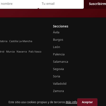
Suscribir
Secciones
Ávila
Burgos
tabria
Castilla La-Mancha
León
rid
Murcia
Navarra
País Vasco
Palencia
Salamanca
Segovia
Soria
Valladolid
Zamora
Este sitio usa cookies propias y de terceros.
Más info
Aceptar
© 2026 Crónica Castilla y León