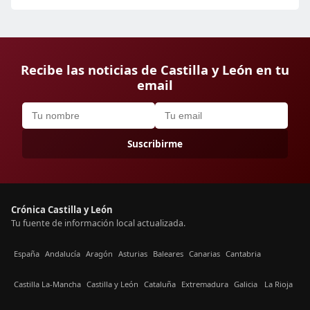
Recibe las noticias de Castilla y León en tu
email
Suscribirme
Crónica Castilla y León
Tu fuente de información local actualizada.
España
Andalucía
Aragón
Asturias
Baleares
Canarias
Cantabria
Castilla La-Mancha
Castilla y León
Cataluña
Extremadura
Galicia
La Rioja