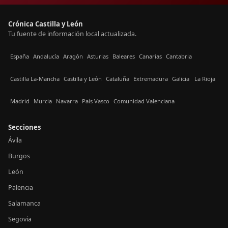
Crónica Castilla y León
Tu fuente de información local actualizada.
España
Andalucía
Aragón
Asturias
Baleares
Canarias
Cantabria
Castilla La-Mancha
Castilla y León
Cataluña
Extremadura
Galicia
La Rioja
Madrid
Murcia
Navarra
País Vasco
Comunidad Valenciana
Secciones
Ávila
Burgos
León
Palencia
Salamanca
Segovia