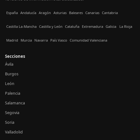
España
Andalucía
Aragón
Asturias
Baleares
Canarias
Cantabria
Castilla La-Mancha
Castilla y León
Cataluña
Extremadura
Galicia
La Rioja
Madrid
Murcia
Navarra
País Vasco
Comunidad Valenciana
Secciones
Ávila
Burgos
León
Palencia
Salamanca
Segovia
Soria
Valladolid