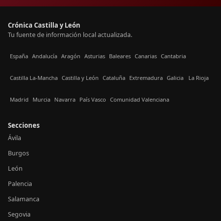
Crónica Castilla y León
Tu fuente de información local actualizada.
España
Andalucía
Aragón
Asturias
Baleares
Canarias
Cantabria
Castilla La-Mancha
Castilla y León
Cataluña
Extremadura
Galicia
La Rioja
Madrid
Murcia
Navarra
País Vasco
Comunidad Valenciana
Secciones
Ávila
Burgos
León
Palencia
Salamanca
Segovia