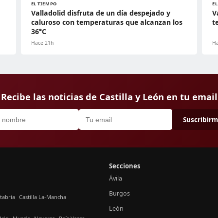
EL TIEMPO
E
Valladolid disfruta de un día despejado y
V
caluroso con temperaturas que alcanzan los
t
36°C
Hace 21h
Ha
Recibe las noticias de Castilla y León en tu email
Suscribir
Secciones
Ávila
Burgos
tabria
Castilla La-Mancha
León