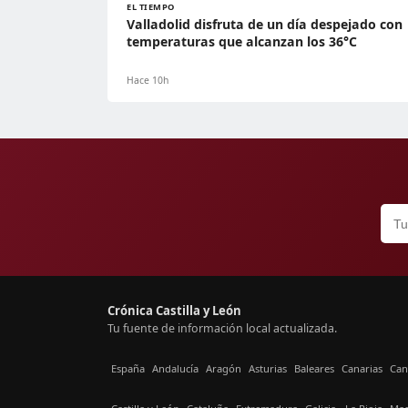
EL TIEMPO
Valladolid disfruta de un día despejado con
temperaturas que alcanzan los 36°C
Hace 10h
Crónica Castilla y León
Tu fuente de información local actualizada.
España
Andalucía
Aragón
Asturias
Baleares
Canarias
Can