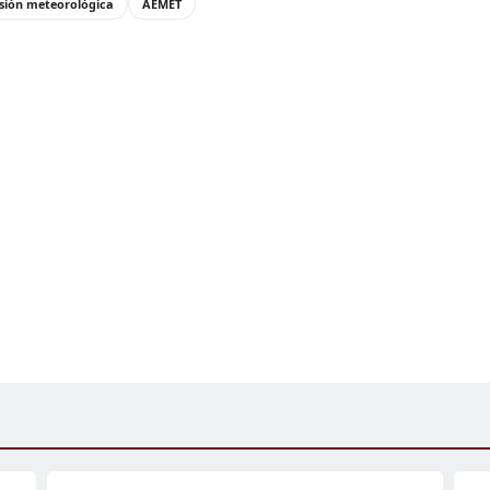
isión meteorológica
AEMET