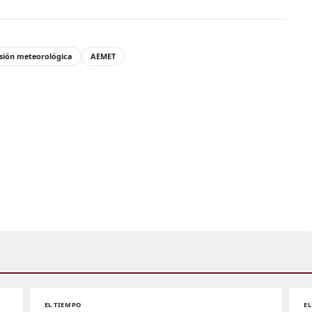
isión meteorológica
AEMET
EL TIEMPO
E