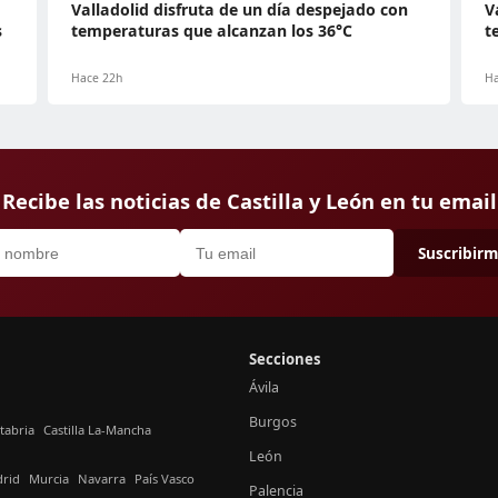
Valladolid disfruta de un día despejado con
V
s
temperaturas que alcanzan los 36°C
t
Hace 22h
Ha
Recibe las noticias de Castilla y León en tu email
Suscribir
Secciones
Ávila
Burgos
tabria
Castilla La-Mancha
León
rid
Murcia
Navarra
País Vasco
Palencia