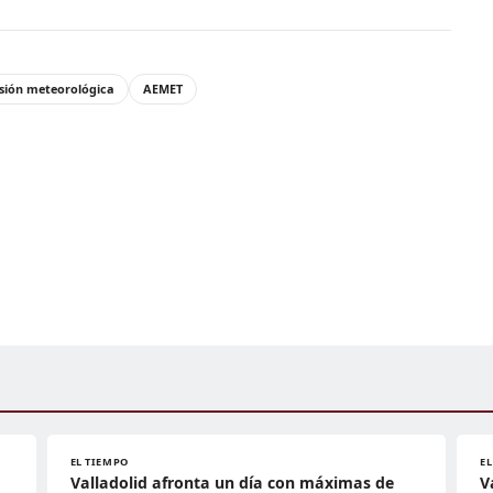
isión meteorológica
AEMET
EL TIEMPO
E
Valladolid afronta un día con máximas de
V