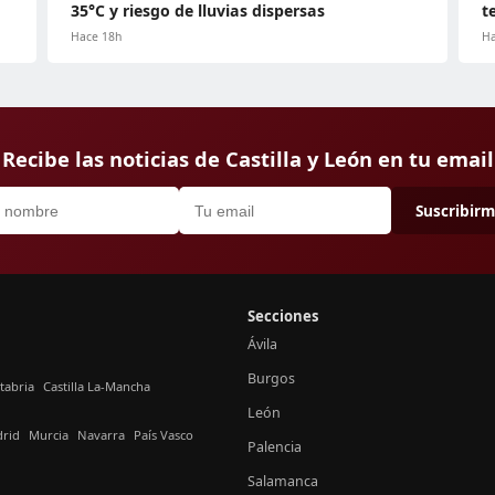
35°C y riesgo de lluvias dispersas
t
Hace 18h
Ha
Recibe las noticias de Castilla y León en tu email
Suscribir
Secciones
Ávila
Burgos
tabria
Castilla La-Mancha
León
rid
Murcia
Navarra
País Vasco
Palencia
Salamanca