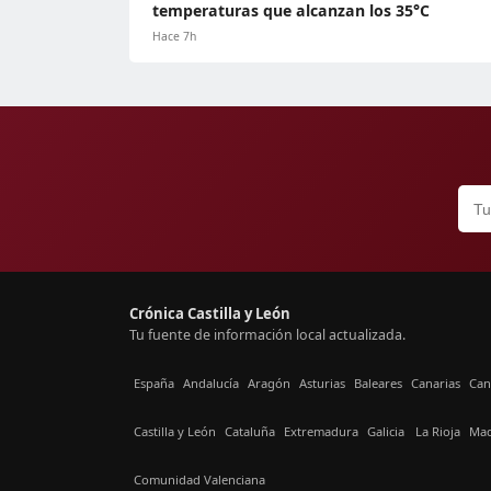
temperaturas que alcanzan los 35°C
Hace 7h
Crónica Castilla y León
Tu fuente de información local actualizada.
España
Andalucía
Aragón
Asturias
Baleares
Canarias
Can
Castilla y León
Cataluña
Extremadura
Galicia
La Rioja
Mad
Comunidad Valenciana