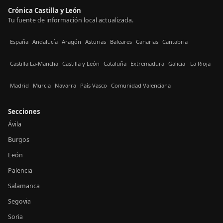
Crónica Castilla y León
Tu fuente de información local actualizada.
España
Andalucía
Aragón
Asturias
Baleares
Canarias
Cantabria
Castilla La-Mancha
Castilla y León
Cataluña
Extremadura
Galicia
La Rioja
Madrid
Murcia
Navarra
País Vasco
Comunidad Valenciana
Secciones
Ávila
Burgos
León
Palencia
Salamanca
Segovia
Soria