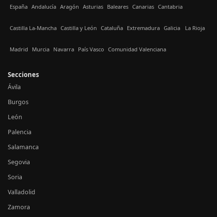
España
Andalucía
Aragón
Asturias
Baleares
Canarias
Cantabria
Castilla La-Mancha
Castilla y León
Cataluña
Extremadura
Galicia
La Rioja
Madrid
Murcia
Navarra
País Vasco
Comunidad Valenciana
Secciones
Ávila
Burgos
León
Palencia
Salamanca
Segovia
Soria
Valladolid
Zamora