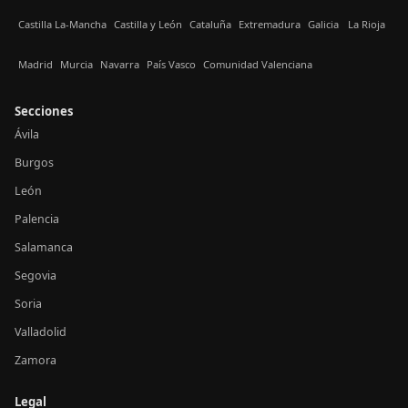
Castilla La-Mancha
Castilla y León
Cataluña
Extremadura
Galicia
La Rioja
Madrid
Murcia
Navarra
País Vasco
Comunidad Valenciana
Secciones
Ávila
Burgos
León
Palencia
Salamanca
Segovia
Soria
Valladolid
Zamora
Legal