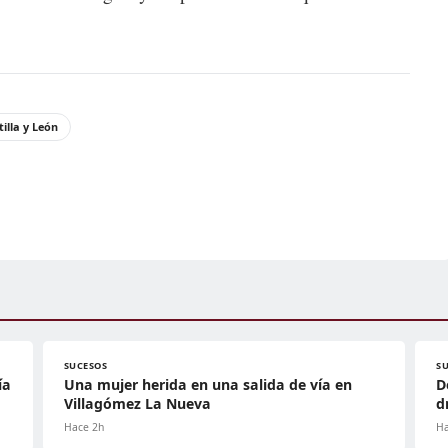
tilla y León
SUCESOS
S
ía
Una mujer herida en una salida de vía en
D
Villagómez La Nueva
d
Hace 2h
Ha