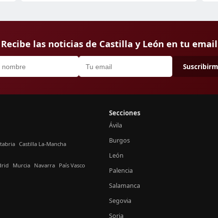
Recibe las noticias de Castilla y León en tu email
Suscribir
Secciones
Ávila
Burgos
tabria
Castilla La-Mancha
León
rid
Murcia
Navarra
País Vasco
Palencia
Salamanca
Segovia
Soria