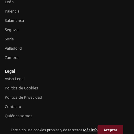
León
Palencia
Salamanca
Segovia
Soria
Valladolid
Zamora
Legal
Aviso Legal
Política de Cookies
Política de Privacidad
Contacto
Quiénes somos
Este sitio usa cookies propias y de terceros.
Más info
Aceptar
© 2026 Crónica Castilla y León