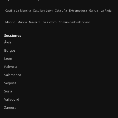
Castilla La-Mancha
Castilla y León
Cataluña
Extremadura
Galicia
La Rioja
Madrid
Murcia
Navarra
País Vasco
Comunidad Valenciana
Secciones
Ávila
Burgos
León
Palencia
Salamanca
Segovia
Soria
Valladolid
Zamora