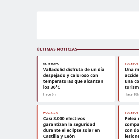
ÚLTIMAS NOTICIAS
EL TIEMPO
SUCESOS
Valladolid disfruta de un día
Una m
despejado y caluroso con
accide
temperaturas que alcanzan
una co
los 36°C
turis
Hace 6h
Hace 10
POLÍTICA
SUCESOS
Casi 3.000 efectivos
Pelea 
garantizan la seguridad
compa
durante el eclipse solar en
con do
Castilla y León
lesion