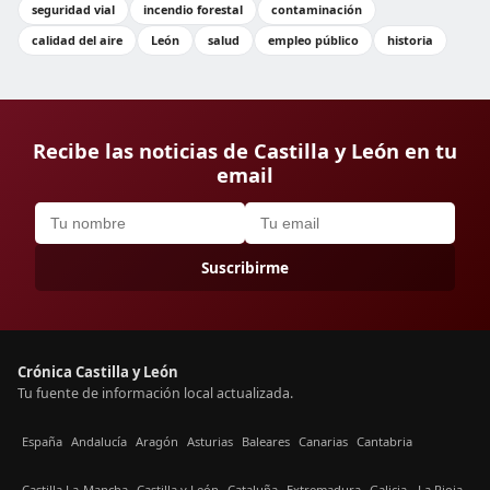
seguridad vial
incendio forestal
contaminación
calidad del aire
León
salud
empleo público
historia
Recibe las noticias de Castilla y León en tu
email
Suscribirme
Crónica Castilla y León
Tu fuente de información local actualizada.
España
Andalucía
Aragón
Asturias
Baleares
Canarias
Cantabria
Castilla La-Mancha
Castilla y León
Cataluña
Extremadura
Galicia
La Rioja