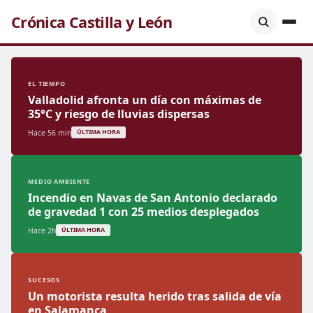
Crónica Castilla y León
EL TIEMPO
Valladolid afronta un día con máximas de
35°C y riesgo de lluvias dispersas
Hace 56 min
ÚLTIMA HORA
MEDIO AMBIENTE
Incendio en Navas de San Antonio declarado
de gravedad 1 con 25 medios desplegados
Hace 2h
ÚLTIMA HORA
SUCESOS
Un motorista resulta herido tras salida de vía
en Salamanca