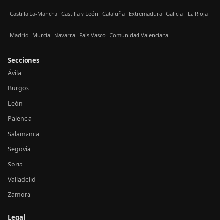
Castilla La-Mancha
Castilla y León
Cataluña
Extremadura
Galicia
La Rioja
Madrid
Murcia
Navarra
País Vasco
Comunidad Valenciana
Secciones
Ávila
Burgos
León
Palencia
Salamanca
Segovia
Soria
Valladolid
Zamora
Legal