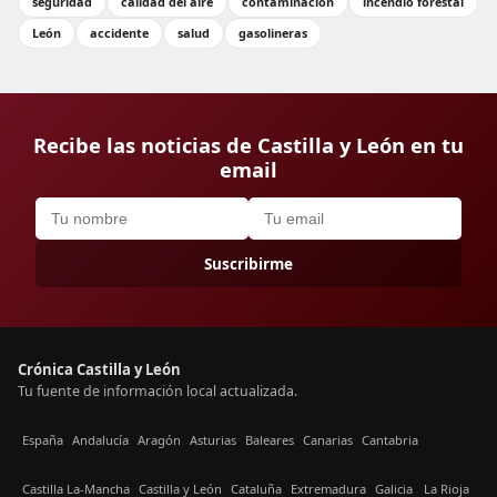
seguridad
calidad del aire
contaminación
incendio forestal
León
accidente
salud
gasolineras
Recibe las noticias de Castilla y León en tu
email
Suscribirme
Crónica Castilla y León
Tu fuente de información local actualizada.
España
Andalucía
Aragón
Asturias
Baleares
Canarias
Cantabria
Castilla La-Mancha
Castilla y León
Cataluña
Extremadura
Galicia
La Rioja