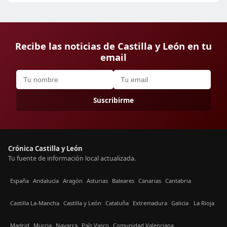
Recibe las noticias de Castilla y León en tu
email
Suscribirme
Crónica Castilla y León
Tu fuente de información local actualizada.
España
Andalucía
Aragón
Asturias
Baleares
Canarias
Cantabria
Castilla La-Mancha
Castilla y León
Cataluña
Extremadura
Galicia
La Rioja
Madrid
Murcia
Navarra
País Vasco
Comunidad Valenciana