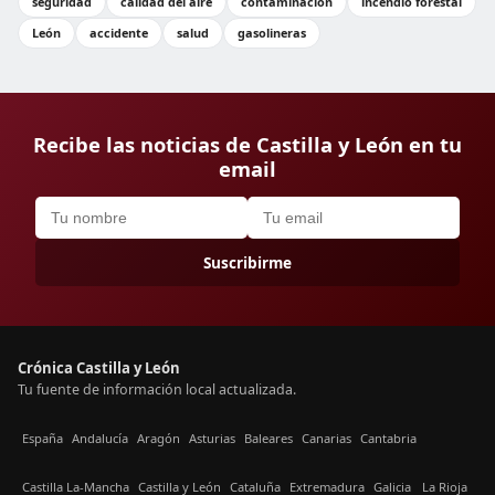
seguridad
calidad del aire
contaminación
incendio forestal
León
accidente
salud
gasolineras
Recibe las noticias de Castilla y León en tu
email
Suscribirme
Crónica Castilla y León
Tu fuente de información local actualizada.
España
Andalucía
Aragón
Asturias
Baleares
Canarias
Cantabria
Castilla La-Mancha
Castilla y León
Cataluña
Extremadura
Galicia
La Rioja