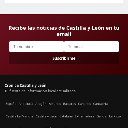
Recibe las noticias de Castilla y León en tu
email
Suscribirme
Crónica Castilla y León
Tu fuente de información local actualizada.
España
Andalucía
Aragón
Asturias
Baleares
Canarias
Cantabria
Castilla La-Mancha
Castilla y León
Cataluña
Extremadura
Galicia
La Rioja