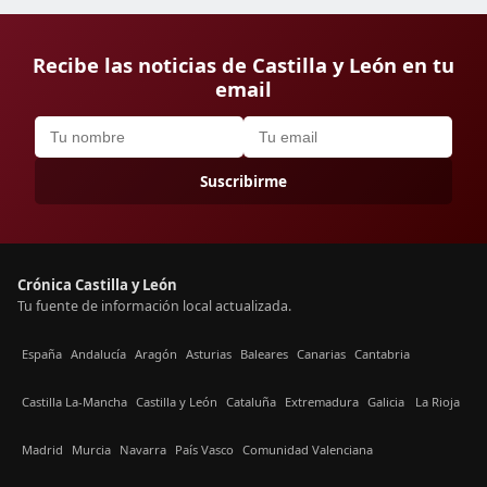
Recibe las noticias de Castilla y León en tu
email
Suscribirme
Crónica Castilla y León
Tu fuente de información local actualizada.
España
Andalucía
Aragón
Asturias
Baleares
Canarias
Cantabria
Castilla La-Mancha
Castilla y León
Cataluña
Extremadura
Galicia
La Rioja
Madrid
Murcia
Navarra
País Vasco
Comunidad Valenciana